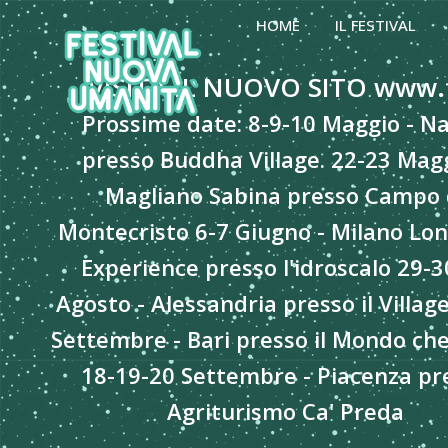
Skip
HOME
IL FESTIVAL
to
content
VISITA IL NUOVO SITO www.
Prossime date: 8-9-10 Maggio - Na
presso Buddha Village. 22-23 Magg
Magliano Sabina presso Campo 
Montecristo 6-7 Giugno - Milano Lon
Experience presso l'idroscalo 29-3
Agosto - Alessandria presso il Villag
Settembre - Bari presso il Mondo che
18-19-20 Settembre - Piacenza pr
Agriturismo Ca' Preda