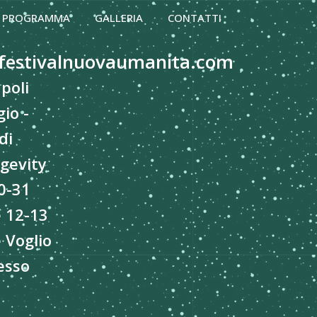
PROGRAMMA
GALLERIA
CONTATTI
festivalnuovaumanita.com
poli
io -
di
gevity
0-31
e 12-13
 Voglio
esso